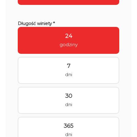
Długość winiety *
24
godziny
7
dni
30
dni
365
dni