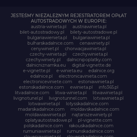
JESTEŚMY NIEZALEŻNYM REJESTRATOREM OPŁAT
AUTOSTRADOWYCH W EUROPIE:
austria-winieta.pl
austriawinieta.pl
bilet-autostradowy.pl
bilety-autostradowe.pl
bulgariawienieta.pl
bulgariawinieta.pl
bulharskadalnice.com
cenawiniety.pl
cenywiniet.pl
chorwacjawinieta.pl
czechy-winieta.pl
czechywinieta.pl
czechywiniety.pl
dalnicnipoplatky.com
dalnicniznamka.eu
digital-vignette.de
e-vignette.pl
e-winieta.eu
edalnice.org
edalnice.pl
electronicavinieta.com
electroniceviniete.com
estoniawinieta.pl
estonskadalnice.com
ewinieta.pl
info365.pl
litvadalnice.com
litwa-winieta.pl
litwawinieta.pl
livignotunel.pl
livignotunnel.com
lotvawinieta.pl
lotwawinieta.pl
lotysskadalnice.com
madarskadalnice.com
moldavskadalnice.com
moldawiawinieta.pl
najtanszewiniety.pl
oplatyautostradowe.pl
pl-vignette.com
polskadalnice.com
rakouskadalnice.com
rumuniawinieta.pl
rumunskadalnice.com
sloveniawinieta.pl
slovenskadalnice.com