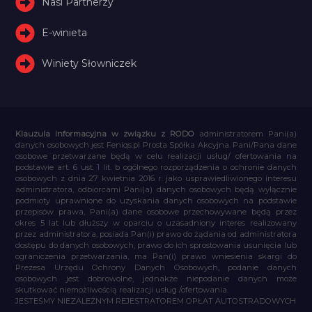
Nasi Partnerzy
E-winieta
Winiety Słowniczek
Klauzula informacyjna w związku z RODO
administratorem Pani(a)
danych osobowych jest Feniqs.pl Prosta Spółka Akcyjna. Pani/Pana dane
osobowe przetwarzane będą w celu realizacji usług/ ofertowania na
podstawie art. 6 ust. 1 lit. b ogólnego rozporządzenia o ochronie danych
osobowych z dnia 27 kwietnia 2016 r. jako usprawiedliwionego interesu
administratora, odbiorcami Pani(a) danych osobowych będą wyłącznie
podmioty uprawnione do uzyskania danych osobowych na podstawie
przepisów prawa, Pani(a) dane osobowe przechowywane będą przez
okres 5 lat lub dłuższy w oparciu o uzasadniony interes realizowany
przez administratora, posiada Pan(i) prawo do żądania od administratora
dostępu do danych osobowych, prawo do ich sprostowania usunięcia lub
ograniczenia przetwarzania, ma Pan(i) prawo wniesienia skargi do
Prezesa Urzędu Ochrony Danych Osobowych, podanie danych
osobowych jest dobrowolne, jednakże niepodanie danych może
skutkować niemożliwością realizacji usług /ofertowania.
JESTEŚMY NIEZALEŻNYM REJESTRATOREM OPŁAT AUTOSTRADOWYCH