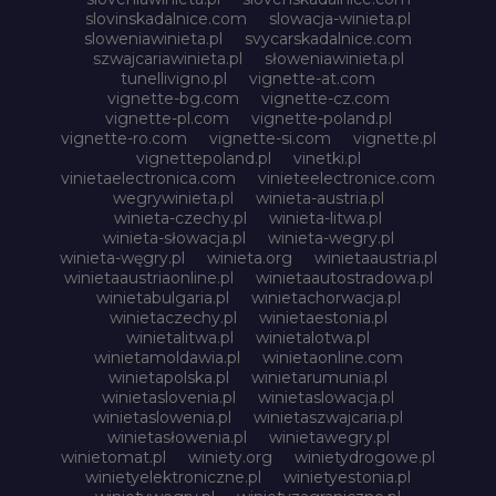
slovinskadalnice.com
slowacja-winieta.pl
sloweniawinieta.pl
svycarskadalnice.com
szwajcariawinieta.pl
słoweniawinieta.pl
tunellivigno.pl
vignette-at.com
vignette-bg.com
vignette-cz.com
vignette-pl.com
vignette-poland.pl
vignette-ro.com
vignette-si.com
vignette.pl
vignettepoland.pl
vinetki.pl
vinietaelectronica.com
vinieteelectronice.com
wegrywinieta.pl
winieta-austria.pl
winieta-czechy.pl
winieta-litwa.pl
winieta-słowacja.pl
winieta-wegry.pl
winieta-węgry.pl
winieta.org
winietaaustria.pl
winietaaustriaonline.pl
winietaautostradowa.pl
winietabulgaria.pl
winietachorwacja.pl
winietaczechy.pl
winietaestonia.pl
winietalitwa.pl
winietalotwa.pl
winietamoldawia.pl
winietaonline.com
winietapolska.pl
winietarumunia.pl
winietaslovenia.pl
winietaslowacja.pl
winietaslowenia.pl
winietaszwajcaria.pl
winietasłowenia.pl
winietawegry.pl
winietomat.pl
winiety.org
winietydrogowe.pl
winietyelektroniczne.pl
winietyestonia.pl