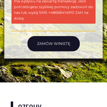
ma wpływu na zawartą transakcję. Jeśli
potrzebujesz szybkiej pomocy zadzwoń do
nas lub wyślij SMS +48668414910 24H na
dobę.
ZAMÓW WINIETĘ