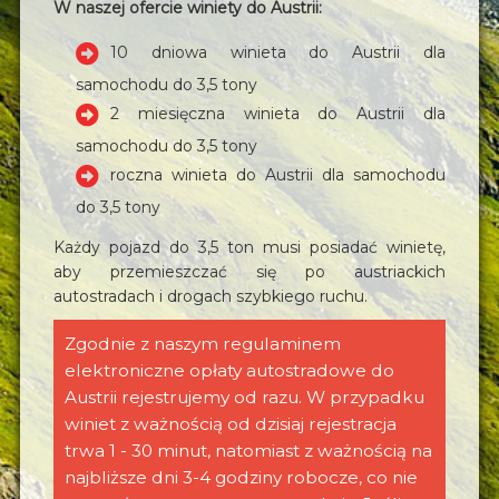
W naszej ofercie winiety do Austrii:
10 dniowa winieta do Austrii dla
samochodu do 3,5 tony
2 miesięczna winieta do Austrii dla
samochodu do 3,5 tony
roczna winieta do Austrii dla samochodu
do 3,5 tony
Każdy pojazd do 3,5 ton musi posiadać winietę,
aby przemieszczać się po austriackich
autostradach i drogach szybkiego ruchu.
Zgodnie z naszym regulaminem
elektroniczne opłaty autostradowe do
Austrii rejestrujemy od razu. W przypadku
winiet z ważnością od dzisiaj rejestracja
trwa 1 - 30 minut, natomiast z ważnością na
najbliższe dni 3-4 godziny robocze, co nie