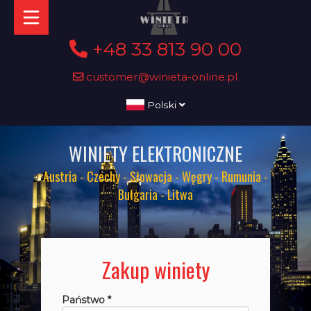
+48 33 813 90 00
customer@winieta-online.pl
Polski
WINIETY ELEKTRONICZNE
Austria - Czechy - Słowacja - Węgry - Rumunia -
Bułgaria - Litwa
Zakup winiety
Państwo *