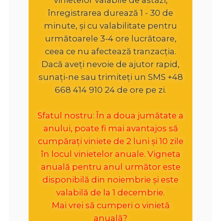
înregistrarea durează 1 - 30 de
minute, și cu valabilitate pentru
următoarele 3-4 ore lucrătoare,
ceea ce nu afectează tranzacția.
Dacă aveți nevoie de ajutor rapid,
sunați-ne sau trimiteți un SMS +48
668 414 910 24 de ore pe zi.
Sfatul nostru: În a doua jumătate a
anului, poate fi mai avantajos să
cumpărați viniete de 2 luni și 10 zile
în locul vinietelor anuale. Vigneta
anuală pentru anul următor este
disponibilă din noiembrie și este
valabilă de la 1 decembrie.
Mai vrei să cumperi o vinietă
anuală?