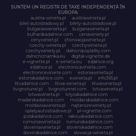
SUNTEM UN REGISTR DE TAXE INDEPENDENȚĂ ÎN
EUROPA:
austria-winieta.pl
austriawinieta.pl
bilet-autostradowy.pl
bilety-autostradowe.pl
bulgariawienieta.pl
bulgariawinieta.pl
bulharskadalnice.com
cenawiniety.pl
cenywiniet.pl
chorwacjawinieta.pl
czechy-winieta.pl
czechywinieta.pl
czechywiniety.pl
dalnicnipoplatky.com
dalnicniznamka.eu
digital-vignette.de
e-vignette.pl
e-winieta.eu
edalnice.org
edalnice.pl
electronicavinieta.com
electroniceviniete.com
estoniawinieta.pl
estonskadalnice.com
ewinieta.pl
info365.pl
litvadalnice.com
litwa-winieta.pl
litwawinieta.pl
livignotunel.pl
livignotunnel.com
lotvawinieta.pl
lotwawinieta.pl
lotysskadalnice.com
madarskadalnice.com
moldavskadalnice.com
moldawiawinieta.pl
najtanszewiniety.pl
oplatyautostradowe.pl
pl-vignette.com
polskadalnice.com
rakouskadalnice.com
rumuniawinieta.pl
rumunskadalnice.com
sloveniawinieta.pl
slovenskadalnice.com
slovinskadalnice.com
slowacja-winieta.pl