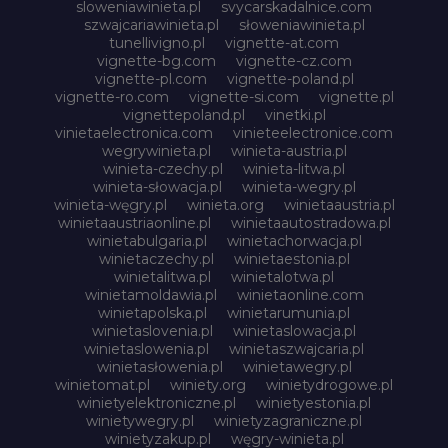
sloweniawinieta.pl
svycarskadalnice.com
szwajcariawinieta.pl
słoweniawinieta.pl
tunellivigno.pl
vignette-at.com
vignette-bg.com
vignette-cz.com
vignette-pl.com
vignette-poland.pl
vignette-ro.com
vignette-si.com
vignette.pl
vignettepoland.pl
vinetki.pl
vinietaelectronica.com
vinieteelectronice.com
wegrywinieta.pl
winieta-austria.pl
winieta-czechy.pl
winieta-litwa.pl
winieta-słowacja.pl
winieta-wegry.pl
winieta-węgry.pl
winieta.org
winietaaustria.pl
winietaaustriaonline.pl
winietaautostradowa.pl
winietabulgaria.pl
winietachorwacja.pl
winietaczechy.pl
winietaestonia.pl
winietalitwa.pl
winietalotwa.pl
winietamoldawia.pl
winietaonline.com
winietapolska.pl
winietarumunia.pl
winietaslovenia.pl
winietaslowacja.pl
winietaslowenia.pl
winietaszwajcaria.pl
winietasłowenia.pl
winietawegry.pl
winietomat.pl
winiety.org
winietydrogowe.pl
winietyelektroniczne.pl
winietyestonia.pl
winietywegry.pl
winietyzagraniczne.pl
winietyzakup.pl
węgry-winieta.pl