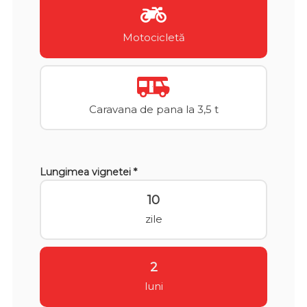
Motocicletă
Caravana de pana la 3,5 t
Lungimea vignetei *
10
zile
2
luni