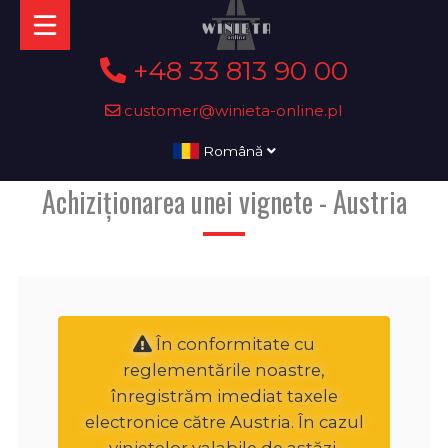
+48 33 813 90 00
customer@winieta-online.pl
Română
Achiziționarea unei vignete - Austria
În conformitate cu
reglementările noastre,
înregistrăm imediat taxele
electronice către Austria. În cazul
vinietelor valabile de astăzi,