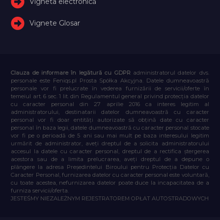
Vigneta electronică
Vignete Glosar
Clauza de informare în legătură cu GDPR
administratorul datelor dvs.
personale este Feniqs.pl Prosta Spółka Akcyjna. Datele dumneavoastră
personale vor fi prelucrate în vederea furnizării de servicii/oferte în
temeiul art. 6 sec. 1 lit. din Regulamentul general privind protecția datelor
cu caracter personal din 27 aprilie 2016 ca interes legitim al
administratorului, destinatarii datelor dumneavoastră cu caracter
personal vor fi doar entități autorizate să obțină date cu caracter
personal în baza legii, datele dumneavoastră cu caracter personal stocate
vor fi pe o perioadă de 5 ani sau mai mult pe baza interesului legitim
urmărit de administrator, aveți dreptul de a solicita administratorului
accesul la datele cu caracter personal, dreptul de a rectifica ștergerea
acestora sau de a limita prelucrarea, aveți dreptul de a depune o
plângere la adresa Președintelui Biroului pentru Protecția Datelor cu
Caracter Personal, furnizarea datelor cu caracter personal este voluntară,
cu toate acestea, nefurnizarea datelor poate duce la incapacitatea de a
furniza servicii/oferta.
JESTEŚMY NIEZALEŻNYM REJESTRATOREM OPŁAT AUTOSTRADOWYCH