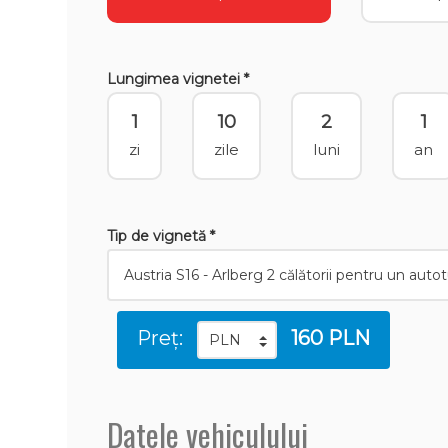
Lungimea vignetei *
1
10
2
1
zi
zile
luni
an
Tip de vignetă *
Preț:
160 PLN
Datele vehiculului