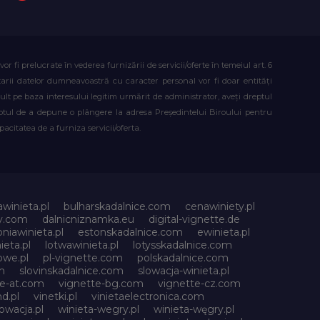
fi prelucrate în vederea furnizării de servicii/oferte în temeiul art. 6
atarii datelor dumneavoastră cu caracter personal vor fi doar entități
lt pe baza interesului legitim urmărit de administrator, aveți dreptul
reptul de a depune o plângere la adresa Președintelui Biroului pentru
citatea de a furniza servicii/oferta.
awinieta.pl
bulharskadalnice.com
cenawiniety.pl
ky.com
dalnicniznamka.eu
digital-vignette.de
niawinieta.pl
estonskadalnice.com
ewinieta.pl
ieta.pl
lotwawinieta.pl
lotysskadalnice.com
owe.pl
pl-vignette.com
polskadalnice.com
m
slovinskadalnice.com
slowacja-winieta.pl
te-at.com
vignette-bg.com
vignette-cz.com
d.pl
vinetki.pl
vinietaelectronica.com
owacja.pl
winieta-wegry.pl
winieta-węgry.pl