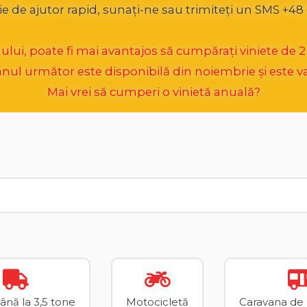
ie de ajutor rapid, sunați-ne sau trimiteți un SMS +48 
ui, poate fi mai avantajos să cumpărați viniete de 2 lun
ul următor este disponibilă din noiembrie și este va
Mai vrei să cumperi o vinietă anuală?
până la 3,5 tone
Motocicletă
Caravana de p