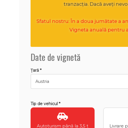
tranzacția. Dacă aveți nevo
Sfatul nostru: În a doua jumătate a anul
Vigneta anuală pentru an
Date de vignetă
Țară *
Tip de vehicul *
Autoturism până la 3,5 t
Livrare 