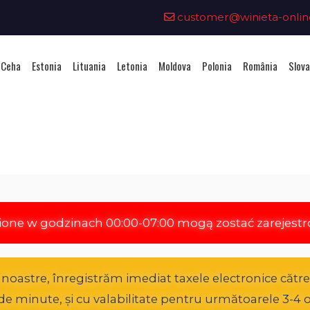
customer@winieta-onlin
 Ceha
Estonia
Lituania
Letonia
Moldova
Polonia
România
Slova
hiziționarea unei vignete - Aust
ione w godzinach 00:00-07:00 mogą zostać zarejest
oastre, înregistrăm imediat taxele electronice către A
0 de minute, și cu valabilitate pentru următoarele 3-4 