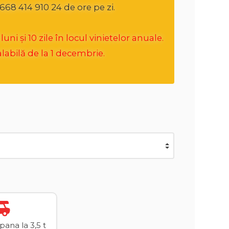
668 414 910 24 de ore pe zi.
i și 10 zile în locul vinietelor anuale.
labilă de la 1 decembrie.
ana la 3,5 t