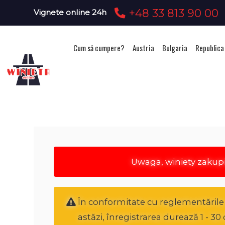
+48 33 813 90 00
Vignete online 24h
Cum să cumpere?
Austria
Bulgaria
Republica
Ac
Uwaga, winiety zakup
În conformitate cu reglementările n
astăzi, înregistrarea durează 1 - 3