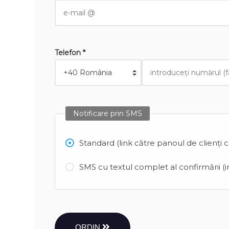
Telefon *
Notificare prin SMS
Standard (link către panoul de clienți 
SMS cu textul complet al confirmării (in
ORDIN