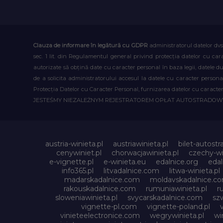
Clauza de informare în legătură cu GDPR
administratorul datelor dvs
sec. 1 lit. din Regulamentul general privind protecția datelor cu car
autorizate să obțină date cu caracter personal în baza legii, datele 
de a solicita administratorului accesul la datele cu caracter person
Protecția Datelor cu Caracter Personal, furnizarea datelor cu caracter 
JESTEŚMY NIEZALEŻNYM REJESTRATOREM OPŁAT AUTOSTRADO
austria-winieta.pl
austriawinieta.pl
bilet-autostr
cenywiniet.pl
chorwacjawinieta.pl
czechy-wi
e-vignette.pl
e-winieta.eu
edalnice.org
edal
info365.pl
litvadalnice.com
litwa-winieta.pl
madarskadalnice.com
moldavskadalnice.c
rakouskadalnice.com
rumuniawinieta.pl
r
sloweniawinieta.pl
svycarskadalnice.com
szw
vignette-pl.com
vignette-poland.pl
vinieteelectronice.com
wegrywinieta.pl
wi