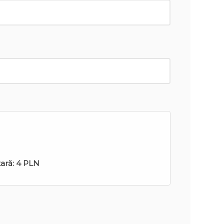
tară:
4 PLN