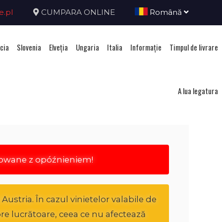
e.pl
CUMPARA ONLINE
Română
cia
Slovenia
Elveţia
Ungaria
Italia
Informație
Timpul de livrare
ria
A lua legatura
rowane z opóźnieniem!
ustria. În cazul vinietelor valabile de
ore lucrătoare, ceea ce nu afectează