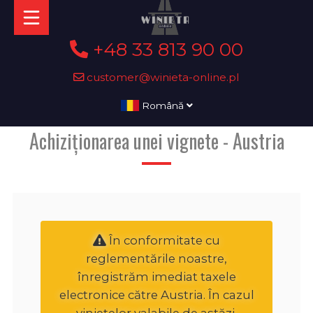
+48 33 813 90 00
customer@winieta-online.pl
Română
Achiziționarea unei vignete - Austria
În conformitate cu
reglementările noastre,
înregistrăm imediat taxele
electronice către Austria. În cazul
vinietelor valabile de astăzi,