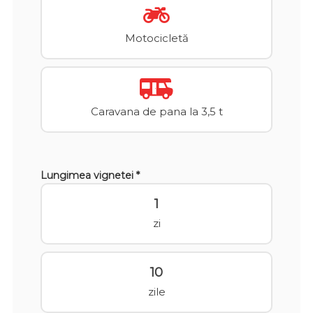
Motocicletă
Caravana de pana la 3,5 t
Lungimea vignetei *
1
zi
10
zile