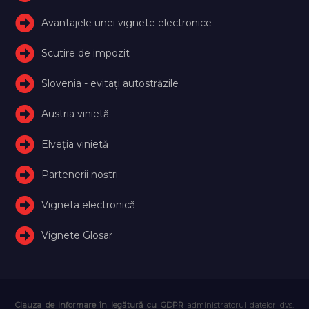
Avantajele unei vignete electronice
Scutire de impozit
Slovenia - evitați autostrăzile
Austria vinietă
Elveţia vinietă
Partenerii noștri
Vigneta electronică
Vignete Glosar
Clauza de informare în legătură cu GDPR
administratorul datelor dvs.