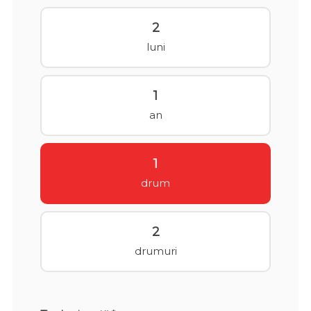
2
luni
1
an
1
drum
2
drumuri