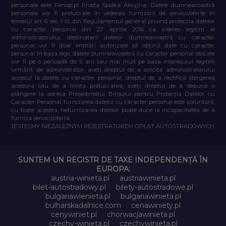
personale este Feniqs.pl Prosta Spółka Akcyjna. Datele dumneavoastră
personale vor fi prelucrate în vederea furnizării de servicii/oferte în
temeiul art. 6 sec. 1 lit. din Regulamentul general privind protecția datelor
cu caracter personal din 27 aprilie 2016 ca interes legitim al
administratorului, destinatarii datelor dumneavoastră cu caracter
personal vor fi doar entități autorizate să obțină date cu caracter
personal în baza legii, datele dumneavoastră cu caracter personal stocate
vor fi pe o perioadă de 5 ani sau mai mult pe baza interesului legitim
urmărit de administrator, aveți dreptul de a solicita administratorului
accesul la datele cu caracter personal, dreptul de a rectifica ștergerea
acestora sau de a limita prelucrarea, aveți dreptul de a depune o
plângere la adresa Președintelui Biroului pentru Protecția Datelor cu
Caracter Personal, furnizarea datelor cu caracter personal este voluntară,
cu toate acestea, nefurnizarea datelor poate duce la incapacitatea de a
furniza servicii/oferta.
JESTEŚMY NIEZALEŻNYM REJESTRATOREM OPŁAT AUTOSTRADOWYCH
SUNTEM UN REGISTR DE TAXE INDEPENDENȚĂ ÎN
EUROPA:
austria-winieta.pl
austriawinieta.pl
bilet-autostradowy.pl
bilety-autostradowe.pl
bulgariawienieta.pl
bulgariawinieta.pl
bulharskadalnice.com
cenawiniety.pl
cenywiniet.pl
chorwacjawinieta.pl
czechy-winieta.pl
czechywinieta.pl