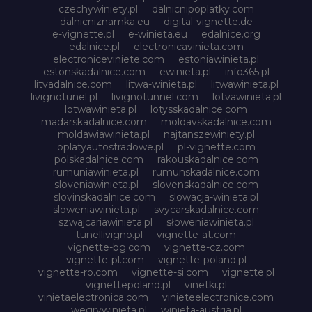
czechywiniety.pl
dalnicnipoplatky.com
dalnicniznamka.eu
digital-vignette.de
e-vignette.pl
e-winieta.eu
edalnice.org
edalnice.pl
electronicavinieta.com
electroniceviniete.com
estoniawinieta.pl
estonskadalnice.com
ewinieta.pl
info365.pl
litvadalnice.com
litwa-winieta.pl
litwawinieta.pl
livignotunel.pl
livignotunnel.com
lotvawinieta.pl
lotwawinieta.pl
lotysskadalnice.com
madarskadalnice.com
moldavskadalnice.com
moldawiawinieta.pl
najtanszewiniety.pl
oplatyautostradowe.pl
pl-vignette.com
polskadalnice.com
rakouskadalnice.com
rumuniawinieta.pl
rumunskadalnice.com
sloveniawinieta.pl
slovenskadalnice.com
slovinskadalnice.com
slowacja-winieta.pl
sloweniawinieta.pl
svycarskadalnice.com
szwajcariawinieta.pl
słoweniawinieta.pl
tunellivigno.pl
vignette-at.com
vignette-bg.com
vignette-cz.com
vignette-pl.com
vignette-poland.pl
vignette-ro.com
vignette-si.com
vignette.pl
vignettepoland.pl
vinetki.pl
vinietaelectronica.com
vinieteelectronice.com
wegrywinieta.pl
winieta-austria.pl