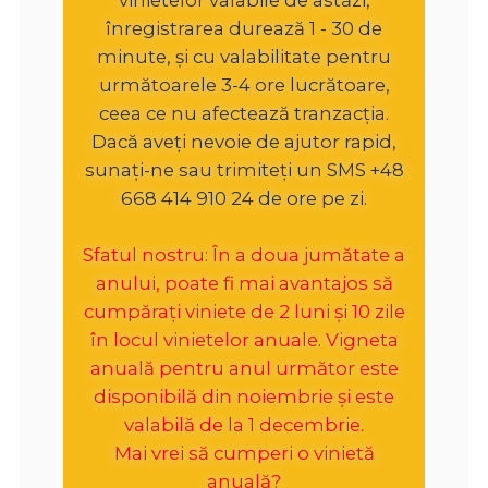
înregistrarea durează 1 - 30 de
minute, și cu valabilitate pentru
următoarele 3-4 ore lucrătoare,
ceea ce nu afectează tranzacția.
Dacă aveți nevoie de ajutor rapid,
sunați-ne sau trimiteți un SMS +48
668 414 910 24 de ore pe zi.
Sfatul nostru: În a doua jumătate a
anului, poate fi mai avantajos să
cumpărați viniete de 2 luni și 10 zile
în locul vinietelor anuale. Vigneta
anuală pentru anul următor este
disponibilă din noiembrie și este
valabilă de la 1 decembrie.
Mai vrei să cumperi o vinietă
anuală?