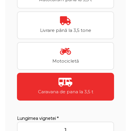
Livrare până la 3,5 tone
Motocicletă
Caravana de pana la 3,5 t
Lungimea vignetei *
1