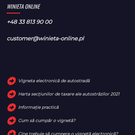
WINIETA ONLINE
+48 33 813 90 00
customer@winieta-online.pl
Vigneta electronică de autostradă
Harta secțiunilor de taxare ale autostrăzilor 2021
Informație practică
Cum să cumpăr o vignetă?
Cine trebuie să cumpere o vignetă electronică?