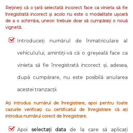
Rețineți că o țară selectată incorect face ca vinieta să fie
înregistrată incorect și acolo nu este o modalitate ușoară
de a o schimba, uneori trebuie doar să cumpărați o nouă
vignetă.
Introduceți numărul de înmatriculare al
vehiculului, amintiți-vă că o greșeală face ca
vinieta să fie înregistrată incorect și, adesea,
după cumpărare, nu este posibilă anularea
acestei tranzacții.
Ați introdus numărul de înregistrare, apoi pentru toate
cazurile verificați cu certificatul de înregistrare că ați
introdus numărul corect de înregistrare.
Apoi
selectați data
de la care să aplicați