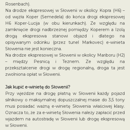
Rosenbach).
Na drodze ekspresowej w Słowenii w okolicy Kopra (H6) –
od węzła Koper (Semedela) do końca drogi ekspresowej
H6 Koper-Lucija (w obu kierunkach). Ze względu na
zamknięcie drogi nadbrzeżnej pomiędzy Koperem a Izolą
drogą ekspresowa stanowi objazd i dlatego na
opisywanym odcinku (przez tunel Markovec) e-winieta
Słowenia nie jest konieczna.
Na drodze ekspresowej w Słowenii w okolicy Mariboru (H2)
– między Pesnicą i Teznem. Ze względu na
przekształcenie drogi w drogę regionalną, droga ta jest
zwolniona opłat w Słowenii.
Jak kupić e-winietę do Słowenii?
Przy wjeździe na drogę płatną w Słowenii każdy pojazd
silnikowy o maksymalnej dopuszczalnej masie do 3,5 tony
musi posiadać ważną e-winietę Słowenia właściwej klasy.
Oznacza to, że za e-winietę Słowenia należy zapłacić przed
wjazdem na autostradę w Słowenii lub drogę ekspresową
w Słowenii.