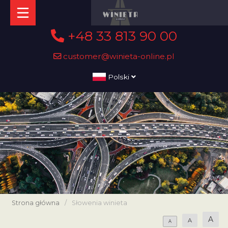
+48 33 813 90 00
customer@winieta-online.pl
Polski
Strona główna
/
Słowenia winieta
A
A
A