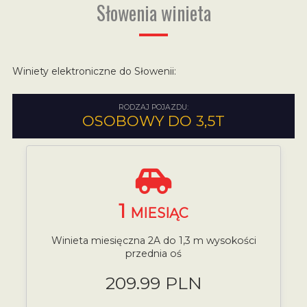
Słowenia winieta
Winiety elektroniczne do Słowenii:
RODZAJ POJAZDU:
OSOBOWY DO 3,5T
1
MIESIĄC
Winieta miesięczna 2A do 1,3 m wysokości
przednia oś
209.99 PLN