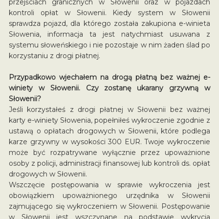
przejściach granicznych w Słowenii oraz w pojazdach
kontroli opłat w Słowenii. Kiedy system w Słowenii
sprawdza pojazd, dla którego została zakupiona e-winieta
Słowenia, informacja ta jest natychmiast usuwana z
systemu słoweńskiego i nie pozostaje w nim żaden ślad po
korzystaniu z drogi płatnej.
Przypadkowo wjechałem na drogą płatną bez ważnej e-
winiety w Słowenii. Czy zostanę ukarany grzywną w
Słowenii?
Jeśli korzystałeś z drogi płatnej w Słowenii bez ważnej
karty e-winiety Słowenia, popełniłeś wykroczenie zgodnie z
ustawą o opłatach drogowych w Słowenii, które podlega
karze grzywny w wysokości 300 EUR. Twoje wykroczenie
może być rozpatrywane wyłącznie przez upoważnione
osoby z policji, administracji finansowej lub kontroli ds. opłat
drogowych w Słowenii.
Wszczęcie postępowania w sprawie wykroczenia jest
obowiązkiem upoważnionego urzędnika w Słowenii
zajmującego się wykroczeniem w Słowenii. Postępowanie
w Słowenii jest wszczynane na podstawie wykrycia