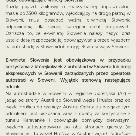
Każdy pojazd silnikowy o maksymalnej dopuszczalnej
masie do 3500 kilogramów, wjeżdżający na drogę płatną w
Słowenii, musi posiadać ważną e-winietę Słowenia
odpowiednią dla swojej kategorii opłat drogowych.
Oznacza to, że e-winietę Słowenia należy nabyć oraz
ustalić datę rozpoczęcia jej obowiązywania przed wjazdem
na autostradę w Słowenii lub drogę ekspresową w Słowenii.
E-winieta Słowenia jest obowiązkowa w przypadku
korzystania z którejkolwiek z autostrad w Słowenii lub dróg
ekspresowych w Słowenii zarządzanych przez operatora
autostrad w Słowenii. Wyjątek stanowią następujące
odcinki:
Na autostradzie w Słowenii w regionie Gorenjska (A2) –
jadąc od strony Austrii do Słowenii węzła Hrušica oraz od
węzła Hrušica do granicyz Austrią. Opłata za przejazd tym
odcinkiem jest uiszczana wraz z opłatą za korzystanie z
tunelu Karavanke i obowiązuje pomiędzy pierwszymi
węzłami autostradowymi po obu stronach granicy (w
Słowenii jest to węzeł Hrušica, w Austrii - węzeł Podrožca–