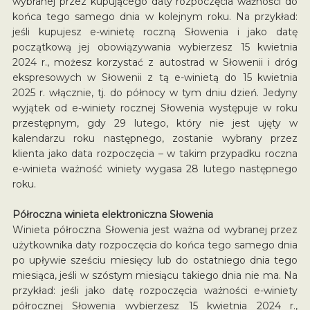
wybranej przez kupującego daty rozpoczęcia ważności do
końca tego samego dnia w kolejnym roku. Na przykład:
jeśli kupujesz e-winietę roczną Słowenia i jako datę
początkową jej obowiązywania wybierzesz 15 kwietnia
2024 r., możesz korzystać z autostrad w Słowenii i dróg
ekspresowych w Słowenii z tą e-winietą do 15 kwietnia
2025 r. włącznie, tj. do północy w tym dniu dzień. Jedyny
wyjątek od e-winiety rocznej Słowenia występuje w roku
przestępnym, gdy 29 lutego, który nie jest ujęty w
kalendarzu roku następnego, zostanie wybrany przez
klienta jako data rozpoczęcia – w takim przypadku roczna
e-winieta ważność winiety wygasa 28 lutego następnego
roku.
Półroczna winieta elektroniczna Słowenia
Winieta półroczna Słowenia jest ważna od wybranej przez
użytkownika daty rozpoczęcia do końca tego samego dnia
po upływie sześciu miesięcy lub do ostatniego dnia tego
miesiąca, jeśli w szóstym miesiącu takiego dnia nie ma. Na
przykład: jeśli jako datę rozpoczęcia ważności e-winiety
półrocznej Słowenia wybierzesz 15 kwietnia 2024 r.,