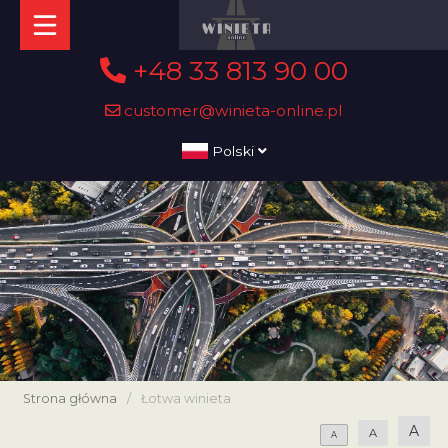
+48 33 813 90 00
customer@winieta-online.pl
Polski
Strona główna
/
Łotwa winieta
A
A
A