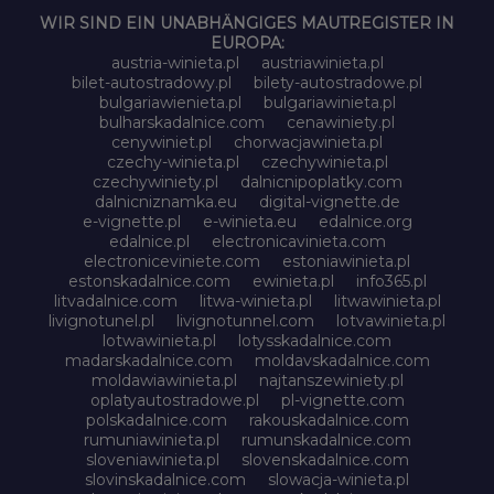
WIR SIND EIN UNABHÄNGIGES MAUTREGISTER IN
EUROPA:
austria-winieta.pl
austriawinieta.pl
bilet-autostradowy.pl
bilety-autostradowe.pl
bulgariawienieta.pl
bulgariawinieta.pl
bulharskadalnice.com
cenawiniety.pl
cenywiniet.pl
chorwacjawinieta.pl
czechy-winieta.pl
czechywinieta.pl
czechywiniety.pl
dalnicnipoplatky.com
dalnicniznamka.eu
digital-vignette.de
e-vignette.pl
e-winieta.eu
edalnice.org
edalnice.pl
electronicavinieta.com
electroniceviniete.com
estoniawinieta.pl
estonskadalnice.com
ewinieta.pl
info365.pl
litvadalnice.com
litwa-winieta.pl
litwawinieta.pl
livignotunel.pl
livignotunnel.com
lotvawinieta.pl
lotwawinieta.pl
lotysskadalnice.com
madarskadalnice.com
moldavskadalnice.com
moldawiawinieta.pl
najtanszewiniety.pl
oplatyautostradowe.pl
pl-vignette.com
polskadalnice.com
rakouskadalnice.com
rumuniawinieta.pl
rumunskadalnice.com
sloveniawinieta.pl
slovenskadalnice.com
slovinskadalnice.com
slowacja-winieta.pl