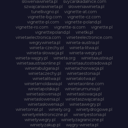
sloweniawinieta.pl
svycarskadalnice.com
szwajcariawinieta.pl
słoweniawinieta.pl
tunellivigno.pl
vignette-at.com
vignette-bg.com
vignette-cz.com
vignette-pl.com
vignette-poland.pl
vignette-ro.com
vignette-si.com
vignette.pl
vignettepoland.pl
vinetki.pl
vinietaelectronica.com
vinieteelectronice.com
wegrywinieta.pl
winieta-austria.pl
winieta-czechy.pl
winieta-litwa.pl
winieta-słowacja.pl
winieta-wegry.pl
winieta-węgry.pl
winieta.org
winietaaustria.pl
winietaaustriaonline.pl
winietaautostradowa.pl
winietabulgaria.pl
winietachorwacja.pl
winietaczechy.pl
winietaestonia.pl
winietalitwa.pl
winietalotwa.pl
winietamoldawia.pl
winietaonline.com
winietapolska.pl
winietarumunia.pl
winietaslovenia.pl
winietaslowacja.pl
winietaslowenia.pl
winietaszwajcaria.pl
winietasłowenia.pl
winietawegry.pl
winietomat.pl
winiety.org
winietydrogowe.pl
winietyelektroniczne.pl
winietyestonia.pl
winietywegry.pl
winietyzagraniczne.pl
winietyzakup.pl
węgry-winieta.pl