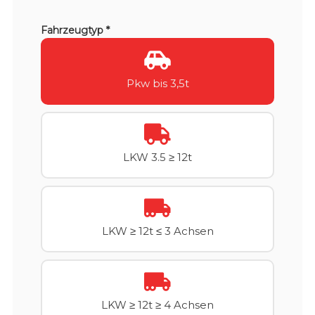
Fahrzeugtyp *
Pkw bis 3,5t
LKW 3.5 ≥ 12t
LKW ≥ 12t ≤ 3 Achsen
LKW ≥ 12t ≥ 4 Achsen