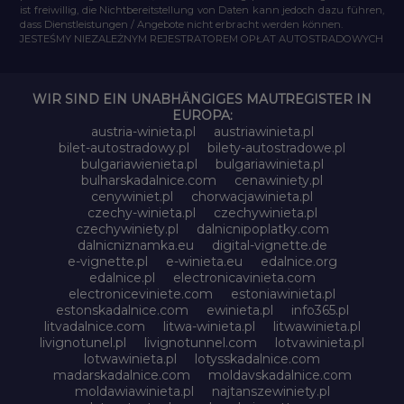
ist freiwillig, die Nichtbereitstellung von Daten kann jedoch dazu führen,
dass Dienstleistungen / Angebote nicht erbracht werden können.
JESTEŚMY NIEZALEŻNYM REJESTRATOREM OPŁAT AUTOSTRADOWYCH
WIR SIND EIN UNABHÄNGIGES MAUTREGISTER IN
EUROPA:
austria-winieta.pl
austriawinieta.pl
bilet-autostradowy.pl
bilety-autostradowe.pl
bulgariawienieta.pl
bulgariawinieta.pl
bulharskadalnice.com
cenawiniety.pl
cenywiniet.pl
chorwacjawinieta.pl
czechy-winieta.pl
czechywinieta.pl
czechywiniety.pl
dalnicnipoplatky.com
dalnicniznamka.eu
digital-vignette.de
e-vignette.pl
e-winieta.eu
edalnice.org
edalnice.pl
electronicavinieta.com
electroniceviniete.com
estoniawinieta.pl
estonskadalnice.com
ewinieta.pl
info365.pl
litvadalnice.com
litwa-winieta.pl
litwawinieta.pl
livignotunel.pl
livignotunnel.com
lotvawinieta.pl
lotwawinieta.pl
lotysskadalnice.com
madarskadalnice.com
moldavskadalnice.com
moldawiawinieta.pl
najtanszewiniety.pl