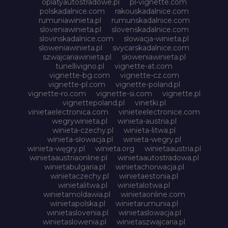
oplatyautostradowe.pl
pl-vignette.com
polskadalnice.com
rakouskadalnice.com
rumuniawinieta.pl
rumunskadalnice.com
sloveniawinieta.pl
slovenskadalnice.com
slovinskadalnice.com
slowacja-winieta.pl
sloweniawinieta.pl
svycarskadalnice.com
szwajcariawinieta.pl
słoweniawinieta.pl
tunellivigno.pl
vignette-at.com
vignette-bg.com
vignette-cz.com
vignette-pl.com
vignette-poland.pl
vignette-ro.com
vignette-si.com
vignette.pl
vignettepoland.pl
vinetki.pl
vinietaelectronica.com
vinieteelectronice.com
wegrywinieta.pl
winieta-austria.pl
winieta-czechy.pl
winieta-litwa.pl
winieta-słowacja.pl
winieta-wegry.pl
winieta-węgry.pl
winieta.org
winietaaustria.pl
winietaaustriaonline.pl
winietaautostradowa.pl
winietabulgaria.pl
winietachorwacja.pl
winietaczechy.pl
winietaestonia.pl
winietalitwa.pl
winietalotwa.pl
winietamoldawia.pl
winietaonline.com
winietapolska.pl
winietarumunia.pl
winietaslovenia.pl
winietaslowacja.pl
winietaslowenia.pl
winietaszwajcaria.pl