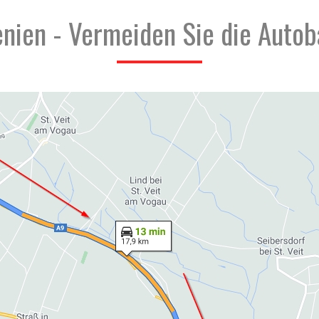
nien - Vermeiden Sie die Auto