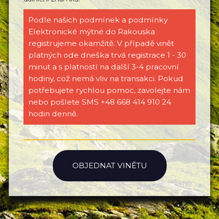
Podle našich podmínek a podmínky
Elektronické mýtné do Rakouska
registrujeme okamžitě. V případě vinět
platných ode dneška trvá registrace 1 - 30
minut a s platností na další 3-4 pracovní
hodiny, což nemá vliv na transakci. Pokud
potřebujete rychlou pomoc, zavolejte nám
nebo pošlete SMS +48 668 414 910 24
hodin denně.
OBJEDNAT VINĚTU