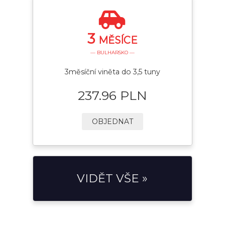
3
MĚSÍCE
— BULHARSKO —
3měsíční viněta do 3,5 tuny
237.96 PLN
OBJEDNAT
VIDĚT VŠE »