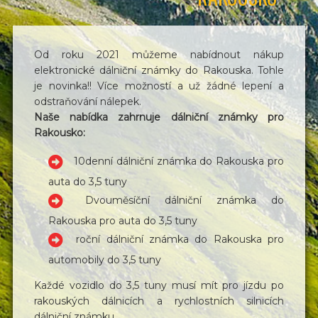
Od roku 2021 můžeme nabídnout nákup
elektronické dálniční známky do Rakouska. Tohle
je novinka!! Více možností a už žádné lepení a
odstraňování nálepek.
Naše nabídka zahrnuje dálniční známky pro
Rakousko:
10denní dálniční známka do Rakouska pro
auta do 3,5 tuny
Dvouměsíční dálniční známka do
Rakouska pro auta do 3,5 tuny
roční dálniční známka do Rakouska pro
automobily do 3,5 tuny
Každé vozidlo do 3,5 tuny musí mít pro jízdu po
rakouských dálnicích a rychlostních silnicích
dálniční známku.