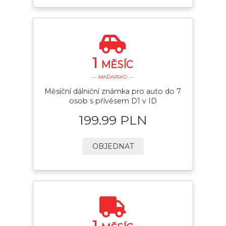
1
MĚSÍC
— MAĎARSKO —
Měsíční dálniční známka pro auto do 7
osob s přívěsem D1 v ID
199.99 PLN
OBJEDNAT
1