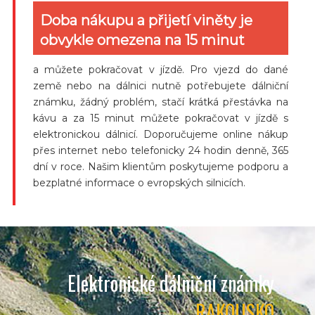
Doba nákupu a přijetí viněty je
obvykle omezena na 15 minut
a můžete pokračovat v jízdě. Pro vjezd do dané
země nebo na dálnici nutně potřebujete dálniční
známku, žádný problém, stačí krátká přestávka na
kávu a za 15 minut můžete pokračovat v jízdě s
elektronickou dálnicí. Doporučujeme online nákup
přes internet nebo telefonicky 24 hodin denně, 365
dní v roce. Našim klientům poskytujeme podporu a
bezplatné informace o evropských silnicích.
Elektronické dálniční známky
RAKOUSKO