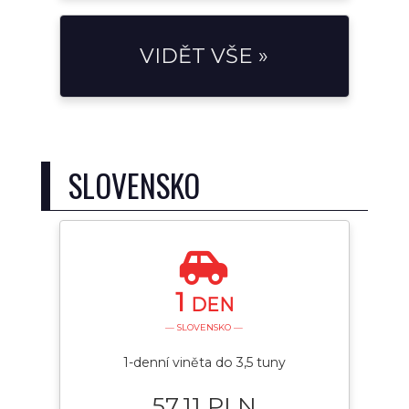
VIDĚT VŠE »
SLOVENSKO
1
DEN
— SLOVENSKO —
1-denní viněta do 3,5 tuny
57.11 PLN