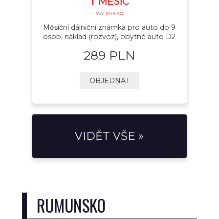
MĚSÍC
— MAĎARSKO —
Měsíční dálniční známka pro auto do 9
osob, náklad (rozvoz), obytné auto D2
289 PLN
OBJEDNAT
VIDĚT VŠE »
RUMUNSKO