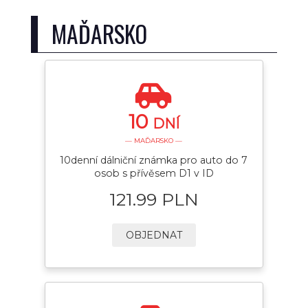
MAĎARSKO
10
DNÍ
— MAĎARSKO —
10denní dálniční známka pro auto do 7
osob s přívěsem D1 v ID
121.99 PLN
OBJEDNAT